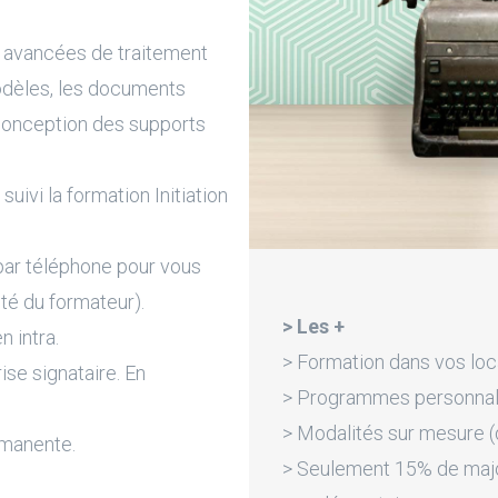
s avancées de traitement
odèles, les documents
a conception des supports
suivi la formation Initiation
par téléphone pour vous
ité du formateur).
> Les +
n intra.
> Formation dans vos loc
rise signataire. En
> Programmes personnali
> Modalités sur mesure (d
rmanente.
> Seulement 15% de majora