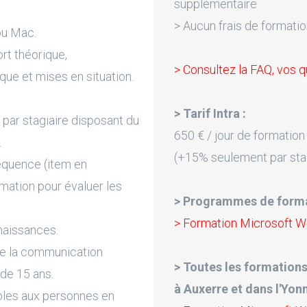
supplémentaire
> Aucun frais de formatio
ou Mac.
rt théorique,
> Consultez la FAQ, vos q
que et mises en situation.
> Tarif Intra :
par stagiaire disposant du
650 € / jour de formation
.
(+15% seulement par sta
équence (item en
rmation pour évaluer les
> Programmes de forma
> Formation Microsoft 
naissances.
de la communication
> Toutes les formations
 de 15 ans.
à Auxerre et dans l'Yonn
bles aux personnes en