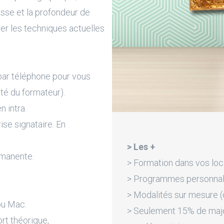
esse et la profondeur de
ser les techniques actuelles
par téléphone pour vous
ité du formateur).
n intra.
rise signataire. En
> Les +
rmanente.
> Formation dans vos loc
> Programmes personnali
> Modalités sur mesure (d
ou Mac.
> Seulement 15% de majora
rt théorique,