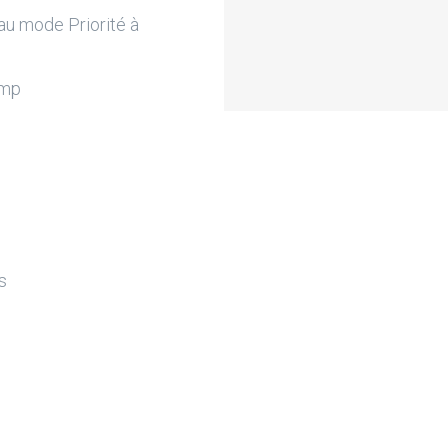
au mode Priorité à
amp
s