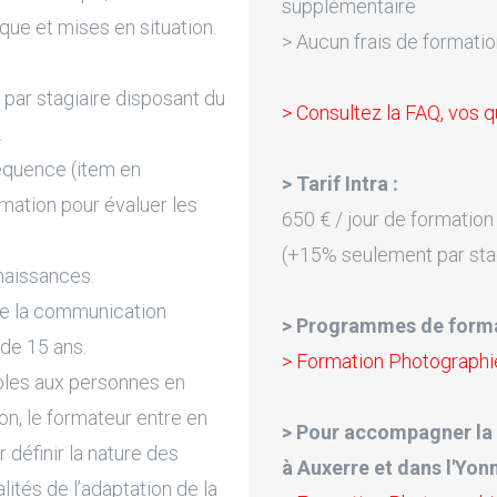
supplémentaire
que et mises en situation.
> Aucun frais de formatio
par stagiaire disposant du
> Consultez la FAQ, vos q
.
équence (item en
> Tarif Intra :
rmation pour évaluer les
650 € / jour de formation
(+15% seulement par sta
naissances.
de la communication
> Programmes de forma
 de 15 ans.
> Formation Photographie 
bles aux personnes en
on, le formateur entre en
> Pour accompagner la
 définir la nature des
à Auxerre et dans l'Yonn
lités de l’adaptation de la