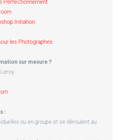
ie Perfectionnement
troom
hop Initiation
pour les Photographes
mation sur mesure ?
 Leroy
.com
s :
iduelles ou en groupe et se déroulent au