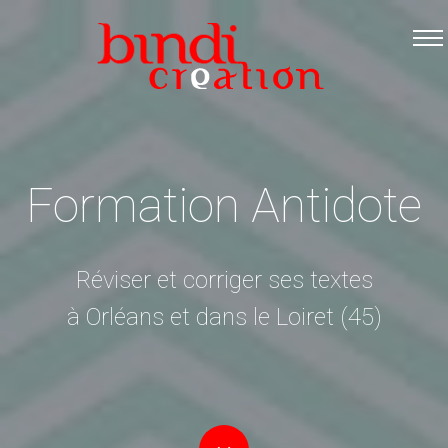
Accueil
Les formations
Catalogue PDF
Logiciels Libres
Formation Antidote
Infos pratiques
Contact
Réviser et corriger ses textes
à Orléans et dans le Loiret (45)