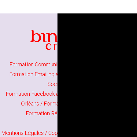
Formation Communication d'entreprise à Orléans
/
Formation Emailing à Orléans
/
Formation Réseaux
Sociaux à Orléans
Formation Facebook à Orléans
/
Formation Linkedin à
Orléans
/
Formation Instagram à Orléans
Formation Référencement à Orléans
Mentions Légales
/ Copyright
Bindi Création
Contenu mis