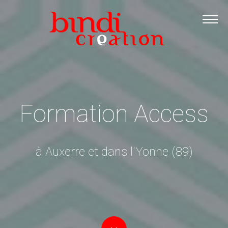
Accueil
Les formations
Catalogue PDF
Logiciels Libres
Infos pratiques
Formation Access
Contact
à Auxerre et dans l'Yonne (89)