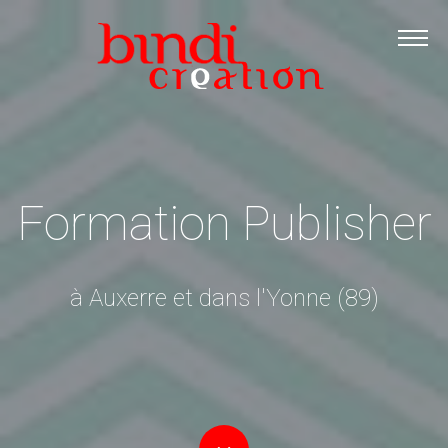
Accueil
Les formations
Catalogue PDF
Logiciels Libres
Infos pratiques
Formation Publisher
Contact
à Auxerre et dans l'Yonne (89)