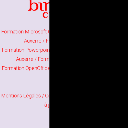
Formation Microsoft Office à Auxerre
/
Formation Word à
Auxerre
/
Formation Excel à Auxerre
Formation Powerpoint à Auxerre
/
Formation Publisher à
Auxerre
/
Formation Google Apps à Auxerre
Formation OpenOffice à Auxerre
/
Formation Libre Office
à Auxerre
Mentions Légales
/ Copyright
Bindi Création
Contenu mis
à jour en juin 2026