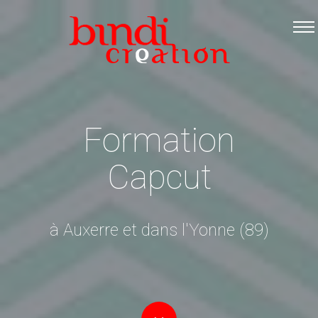
Accueil
Les formations
Catalogue PDF
Logiciels Libres
Formation
Infos pratiques
Capcut
Contact
à Auxerre et dans l'Yonne (89)