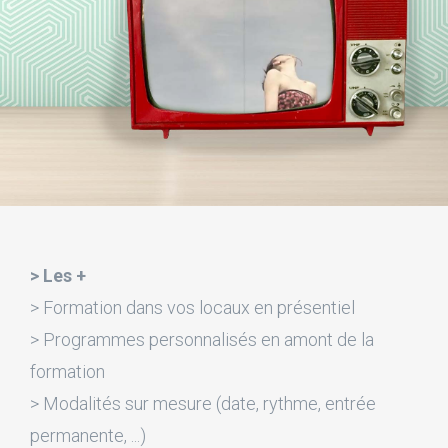
> Les +
> Formation dans vos locaux en présentiel
> Programmes personnalisés en amont de la
formation
> Modalités sur mesure (date, rythme, entrée
permanente, ...)