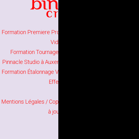
Formation Premiere Pro à Auxerre
//
Formation Montage
Vidéo à Auxerre
Formation Tournage Vidéo à Auxerre
//
Formation
Pinnacle Studio à Auxerre
//
Formation Capcut à Auxerre
Formation Étalonnage Vidéo à Auxerre
//
Formation After
Effects à Auxerre
Mentions Légales
/ Copyright
Bindi Création
Contenu mis
à jour en juin 2026