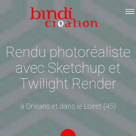
Accueil
Les formations
Catalogue PDF
Rendu photoréaliste
Logiciels Libres
Infos pratiques
avec Sketchup et
Contact
Twilight Render
à Orléans et dans le Loiret (45)