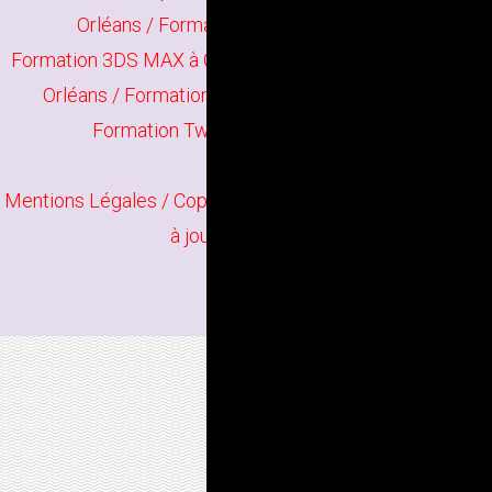
Orléans
/
Formation Rendu 3D à Orléans
Formation 3DS MAX à Orléans
/
Formation Cinema 4D à
Orléans
/
Formation Adobe Dimension à Orléans
Formation Twilight Render à Orléans
Mentions Légales
/ Copyright
Bindi Création
Contenu mis
à jour en juin 2026