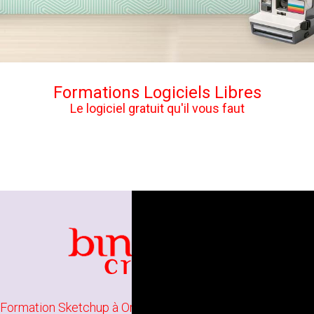
Formations Logiciels Libres
Le logiciel gratuit qu'il vous faut
Formation Sketchup à Orléans
/
Formation Sketchup Pro à