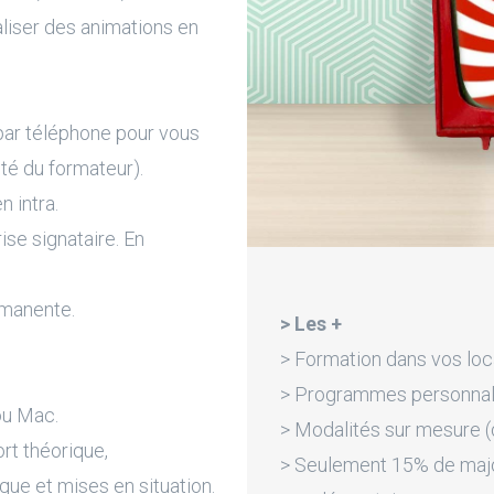
aliser des animations en
par téléphone pour vous
ité du formateur).
n intra.
rise signataire. En
rmanente.
> Les +
> Formation dans vos loc
> Programmes personnali
ou Mac.
> Modalités sur mesure (d
rt théorique,
> Seulement 15% de majora
que et mises en situation.