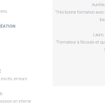
Aurélie
tenu
'Très bonne formation avec
be
RÉATION
Laure,
"Formateur à l'écoute et qu
E
 excès, erreurs
eb
ression en interne