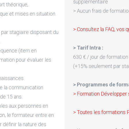
supplémentaire
rt théorique,
> Aucun frais de formatio
que et mises en situation.
> Consultez la FAQ, vos q
par stagiaire disposant du
.
> Tarif Intra :
équence (item en
630 € / jour de formation
rmation pour évaluer les
(+15% seulement par sta
naissances.
> Programmes de forma
de la communication
> Formation Développer s
 de 15 ans.
bles aux personnes en
> Toutes les formations 
on, le formateur entre en
 définir la nature des