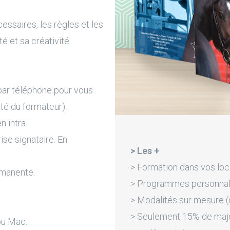
ssaires, les règles et les
té et sa créativité
par téléphone pour vous
ité du formateur).
n intra.
rise signataire. En
> Les +
> Formation dans vos loc
rmanente.
> Programmes personnali
> Modalités sur mesure (d
> Seulement 15% de majora
ou Mac.