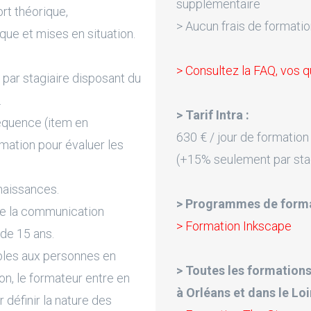
supplémentaire
rt théorique,
> Aucun frais de formatio
que et mises en situation.
> Consultez la FAQ, vos q
par stagiaire disposant du
.
> Tarif Intra :
équence (item en
630 € / jour de formation
rmation pour évaluer les
(+15% seulement par sta
naissances.
> Programmes de forma
de la communication
> Formation Inkscape
 de 15 ans.
bles aux personnes en
> Toutes les formations
on, le formateur entre en
à Orléans et dans le Loir
 définir la nature des