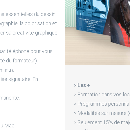
ns essentielles du dessin
graphie, la colorisation et
er sa créativité graphique.
par téléphone pour vous
ité du formateur).
n intra.
rise signataire. En
> Les +
> Formation dans vos loc
rmanente.
> Programmes personnali
> Modalités sur mesure (d
> Seulement 15% de majora
ou Mac.