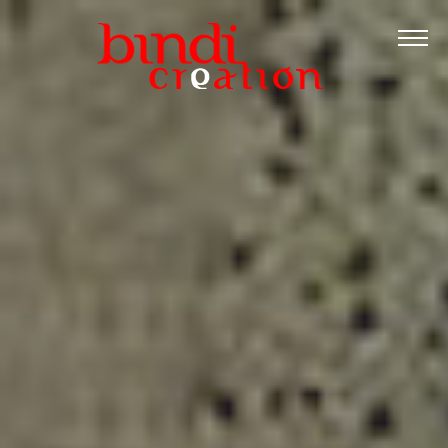
Accueil
Les formations
Catalogue PDF
Logiciels Libres
Infos pratiques
Contact