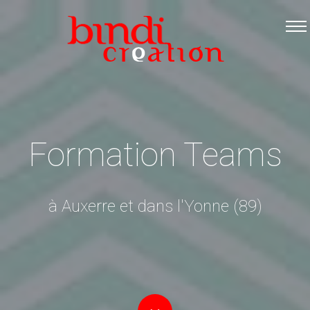
Accueil
Les formations
Catalogue PDF
Logiciels Libres
Infos pratiques
Formation Teams
Contact
à Auxerre et dans l'Yonne (89)