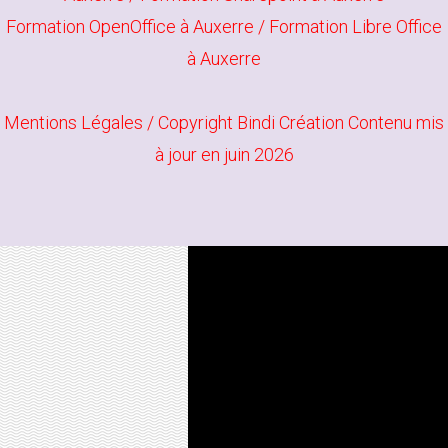
Formation OpenOffice à Auxerre
/
Formation Libre Office
à Auxerre
Mentions Légales
/ Copyright
Bindi Création
Contenu mis
à jour en juin 2026