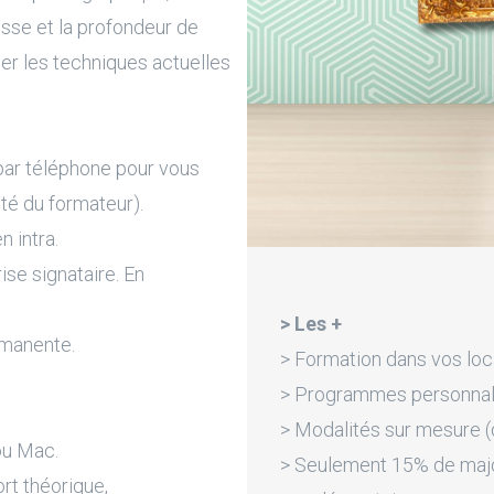
esse et la profondeur de
ser les techniques actuelles
par téléphone pour vous
ité du formateur).
n intra.
rise signataire. En
> Les +
rmanente.
> Formation dans vos loc
> Programmes personnali
> Modalités sur mesure (d
ou Mac.
> Seulement 15% de majora
rt théorique,