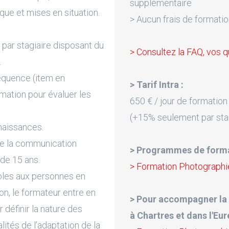
supplémentaire
que et mises en situation.
> Aucun frais de formatio
par stagiaire disposant du
> Consultez la FAQ, vos q
.
équence (item en
> Tarif Intra :
rmation pour évaluer les
650 € / jour de formation
(+15% seulement par sta
naissances.
de la communication
> Programmes de forma
 de 15 ans.
> Formation Photographie 
bles aux personnes en
on, le formateur entre en
> Pour accompagner la
 définir la nature des
à Chartres et dans l'Eur
lités de l’adaptation de la