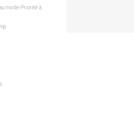
au mode Priorité à
amp
s