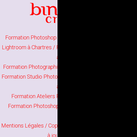
Formation Photoshop Initiation à Chartres
/
Formation
Lightroom à Chartres
/
Formation Photographie Initiation
à Chartres
Formation Photographie Perfectionnement à Chartres
/
Formation Studio Photo à Chartres
/
Formation Darktable
à Chartres
Formation Ateliers Photographiques à Chartres
/
Formation Photoshop Perfectionnement à Chartres
Mentions Légales
/ Copyright
Bindi Création
Contenu mis
à jour en juin 2026