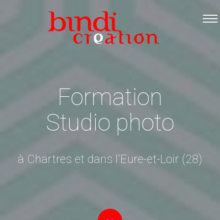
Accueil
Les formations
Catalogue PDF
Logiciels Libres
Formation
Infos pratiques
Studio photo
Contact
à Chartres et dans l'Eure-et-Loir (28)