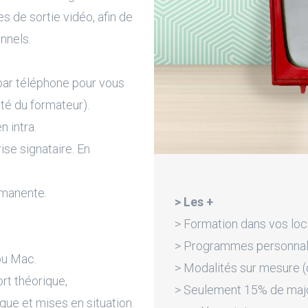
s de sortie vidéo, afin de
nnels.
par téléphone pour vous
ité du formateur).
n intra.
rise signataire. En
rmanente.
> Les +
> Formation dans vos loc
> Programmes personnali
ou Mac.
> Modalités sur mesure (d
rt théorique,
> Seulement 15% de majora
que et mises en situation.