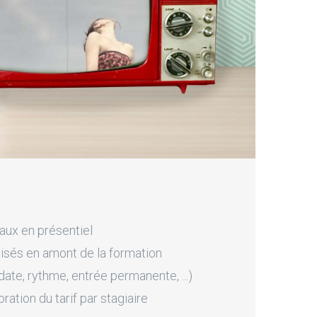
aux en présentiel
sés en amont de la formation
ate, rythme, entrée permanente, ...)
tion du tarif par stagiaire