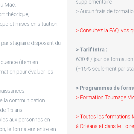
supplémentaire
ou Mac.
> Aucun frais de formatio
rt théorique,
que et mises en situation.
> Consultez la FAQ, vos q
par stagiaire disposant du
> Tarif Intra :
.
630 € / jour de formation
équence (item en
(+15% seulement par sta
rmation pour évaluer les
> Programmes de forma
naissances.
> Formation Tournage Vi
de la communication
 de 15 ans.
> Toutes les formations
bles aux personnes en
à Orléans et dans le Loire
on, le formateur entre en