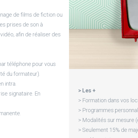
age de films de fiction ou
des prises de son à
vidéo, afin de réaliser des
par téléphone pour vous
ité du formateur).
n intra.
> Les +
rise signataire. En
> Formation dans vos loc
> Programmes personnali
rmanente.
> Modalités sur mesure (d
> Seulement 15% de majora