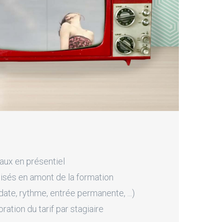
aux en présentiel
sés en amont de la formation
ate, rythme, entrée permanente, ...)
tion du tarif par stagiaire